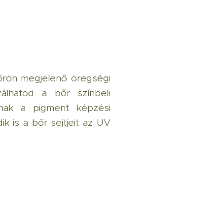
bőrön megjelenő öregségi
álhatod a bőr színbeli
tnak a pigment képzési
k is a bőr sejtjeit az UV