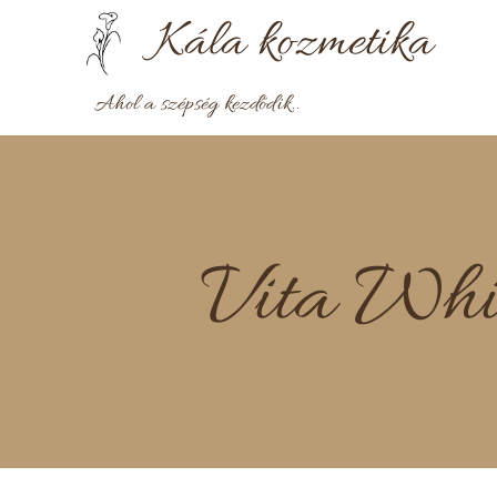
Kála
kozmetika
Ahol a szépség kezdődik..
Vita Whit