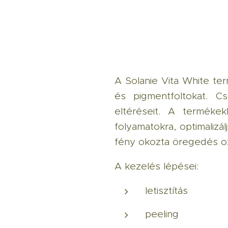
A Solanie Vita White te
és pigmentfoltokat. C
eltéréseit. A terméke
folyamatokra, optimalizá
fény okozta öregedés oxi
A kezelés lépései:
letisztítás
peeling