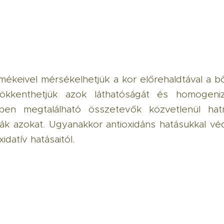
rmékeivel mérsékelhetjük a kor előrehaldtával a 
sökkenthetjük azok láthatóságát és homogeniz
kben megtalálható összetevők közvetlenül ha
lják azokat. Ugyanakkor antioxidáns hatásukkal védi
datív hatásaitól.