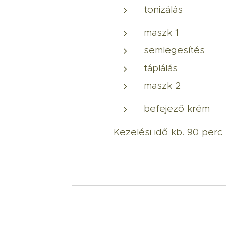
tonizálás
maszk 1
semlegesítés
táplálás
maszk 2
befejező krém
Kezelési idő kb. 90 perc