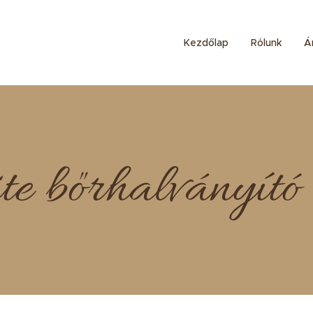
Kezdőlap
Rólunk
Ár
e bőrhalványító 