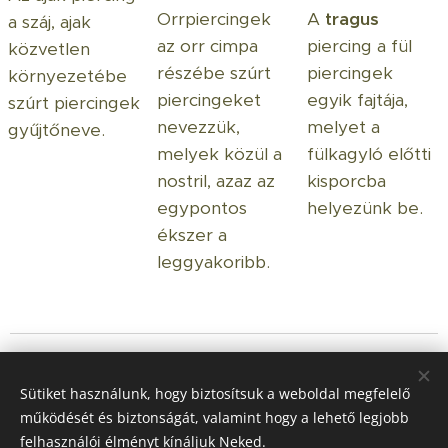
Orrpiercingek
A
tragus
a száj, ajak
az orr cimpa
piercing a fül
közvetlen
részébe szúrt
piercingek
környezetébe
piercingeket
egyik fajtája,
szúrt piercingek
nevezzük,
melyet a
gyűjtőneve.
melyek közül a
fülkagyló előtti
nostril, azaz az
kisporcba
egypontos
helyezünk be.
ékszer a
leggyakoribb.
Kála Kozmetika
5661 Újkígyós, Petőfi utca 39/1.
Sütiket használunk, hogy biztosítsuk a weboldal megfelelő
Tel.: +36707327794
működését és biztonságát, valamint hogy a lehető legjobb
Facebook
felhasználói élményt kínáljuk Neked.