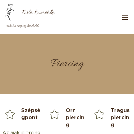
Kála
kozmetika
Ahol a szépség kezdődik..
Piercing
Szépsé
Orr
Tragus
gpont
piercin
piercin
g
g
Az ajak piercing