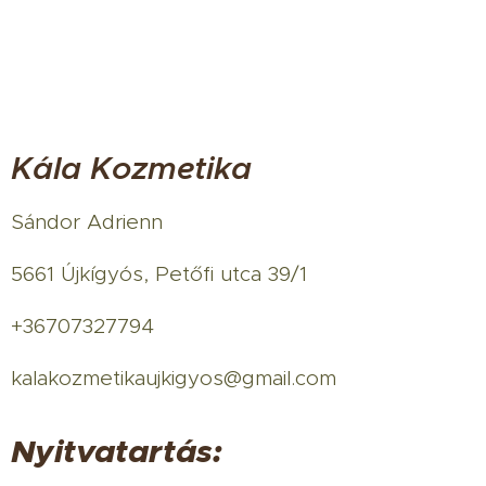
Kála Kozmetika
Sándor Adrienn
5661 Újkígyós, Petőfi utca 39/1
+36707327794
kalakozmetikaujkigyos@gmail.com
Nyitvatartás: