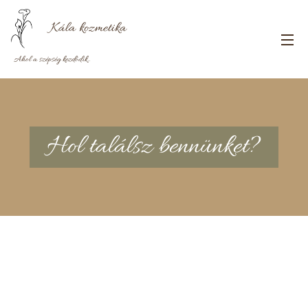
Kála
kozmetika
Ahol a szépség kezdődik..
Hol találsz bennünket?