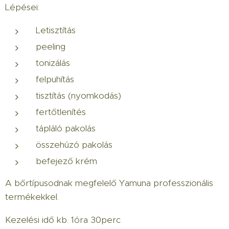
Lépései:
Letisztítás
peeling
tonizálás
felpuhítás
tisztítás (nyomkodás)
fertőtlenítés
tápláló pakolás
összehúzó pakolás
befejező krém
A bőrtípusodnak megfelelő Yamuna professzionális
termékekkel.
Kezelési idő kb. 1óra 30perc