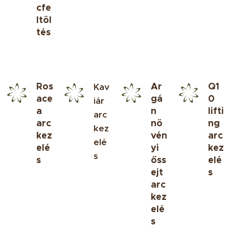
cfe
ltöl
tés
Ros
Ar
Q1
Kav
ace
gá
0
iár
a
n
lifti
arc
arc
nö
ng
kez
kez
vén
arc
elé
elé
yi
kez
s
s
őss
elé
ejt
s
arc
kez
elé
s