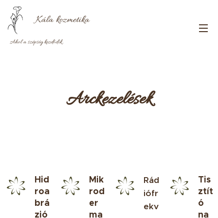
Kála
kozmetika
Ahol a szépség kezdődik..
Arckezelések
Hid
Mik
Tis
Rád
roa
rod
ztít
iófr
brá
er
ó
ekv
zió
ma
na