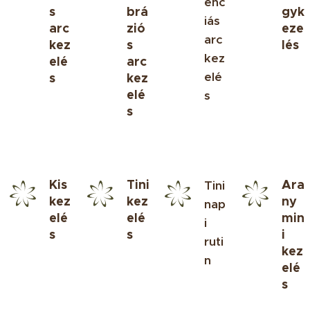
enc
s
brá
gyk
iás
arc
zió
eze
arc
kez
s
lés
kez
elé
arc
elé
s
kez
elé
s
s
Kis
Tini
Ara
Tini
kez
kez
ny
nap
elé
elé
min
i
s
s
i
ruti
kez
n
elé
s