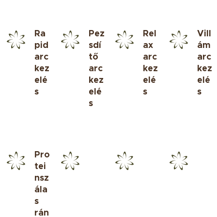
Ra
Pez
Rel
Vill
pid
sdí
ax
ám
arc
tő
arc
arc
kez
arc
kez
kez
elé
kez
elé
elé
s
elé
s
s
s
Pro
tei
nsz
ála
s
rán