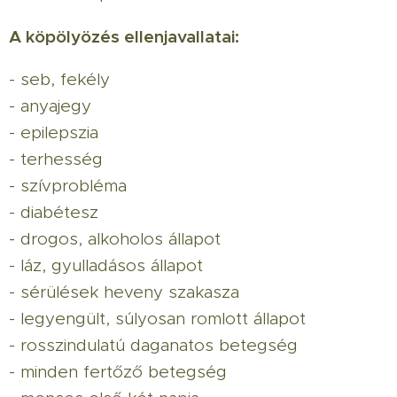
A köpölyözés ellenjavallatai:
- seb, fekély
- anyajegy
- epilepszia
- terhesség
- szívprobléma
- diabétesz
- drogos, alkoholos állapot
- láz, gyulladásos állapot
- sérülések heveny szakasza
- legyengült, súlyosan romlott állapot
- rosszindulatú daganatos betegség
- minden fertőző betegség