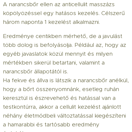
A narancsbőr ellen az anticellulit masszázs
köpölyözéssel egy hatásos kezelés. Célszerű
három naponta 1 kezelést alkalmazni.
Eredménye centikben mérhető, de a javulást
több dolog is befolyásolja. Például az, hogy az
egyéb javaslatok közül mennyit és milyen
mértékben sikerül betartani, valamint a
narancsbőr állapotától is.
Ha fekve és állva is látszik a narancsbőr anélkül,
hogy a bőrt összenyomnánk, esetleg ruhán
keresztül is észrevehető és hatással van a
testkontúrra, akkor a cellulit kezelést ajánlott
néhány életmódbeli változtatással kiegészíteni
a hamarabbi és tartósabb eredmény