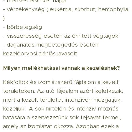
- menses első két napja
- vérzékenység (leukémia, skorbut, hemophylia
)
- bőrbetegség
- visszeresség esetén az érintett végtagok
- daganatos megbetegedés esetén
kezelőorvosi ajánlás javasolt
Milyen mellékhatásai vannak a kezelésnek?
Kékfoltok és izomlázszerű fájdalom a kezelt
területeken. Az utó fájdalom azért keletkezik,
mert a kezelt területet intenzíven mozgatjuk,
kezeljük. A sok hirtelen és intenzív mozgás
hatására a szervezetünk sok tejsavat termel,
amely az izomlázat okozza. Azonban ezek a