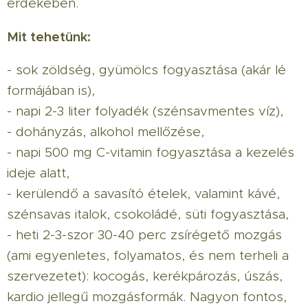
érdekében.
Mit tehetünk:
- sok zöldség, gyümölcs fogyasztása (akár lé
formájában is),
- napi 2-3 liter folyadék (szénsavmentes víz),
- dohányzás, alkohol mellőzése,
- napi 500 mg C-vitamin fogyasztása a kezelés
ideje alatt,
- kerülendő a savasító ételek, valamint kávé,
szénsavas italok, csokoládé, süti fogyasztása,
- heti 2-3-szor 30-40 perc zsírégető mozgás
(ami egyenletes, folyamatos, és nem terheli a
szervezetet): kocogás, kerékpározás, úszás,
kardio jellegű mozgásformák. Nagyon fontos,