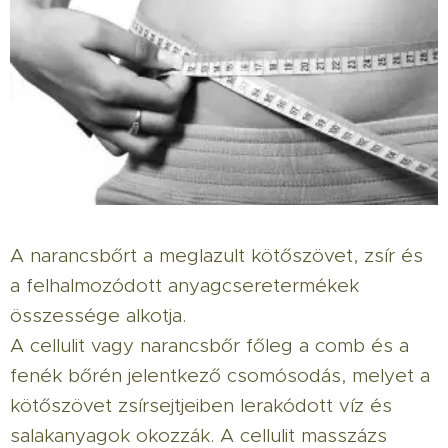
A narancsbőrt a meglazult kötőszövet, zsír és
a felhalmozódott anyagcseretermékek
összessége alkotja.
A cellulit vagy narancsbőr főleg a comb és a
fenék bőrén jelentkező csomósodás, melyet a
kötőszövet zsírsejtjeiben lerakódott víz és
salakanyagok okozzák. A cellulit masszázs