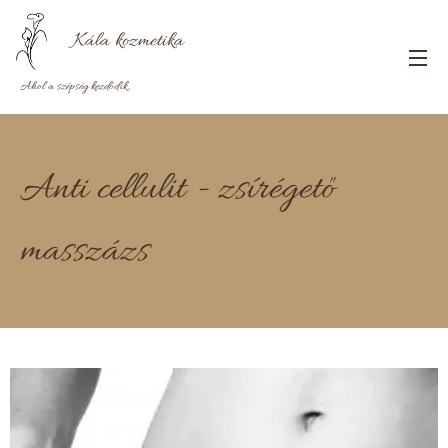
Kála
kozmetika
Ahol a szépség kezdődik..
Anti cellulit - zsírégető
masszázs