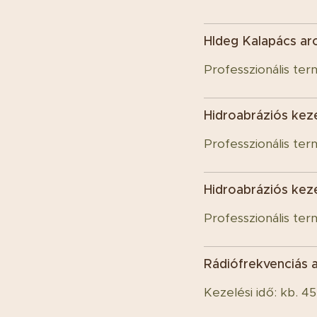
HIdeg Kalapács ar
Professzionális ter
Hidroabráziós kez
Professzionális ter
Hidroabráziós keze
Professzionális ter
Rádiófrekvenciás a
Kezelési idő: kb. 45