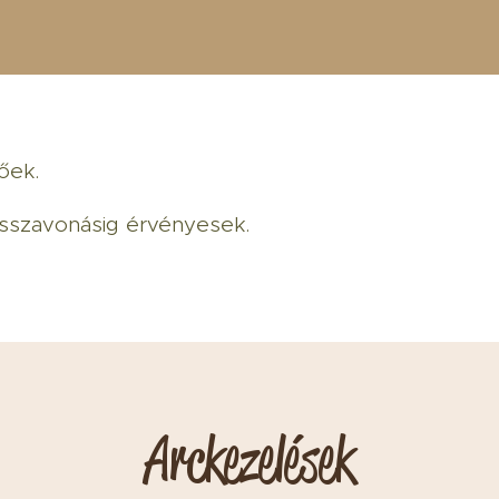
dőek.
visszavonásig érvényesek.
Arckezelések