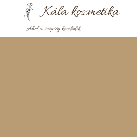
Kála
kozmetika
Ahol a szépség kezdődik..