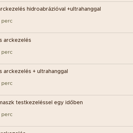
rckezelés hidroabrázióval +ultrahanggal
0 perc
s arckezelés
0 perc
 arckezelés + ultrahanggal
0 perc
maszk testkezeléssel egy időben
0 perc