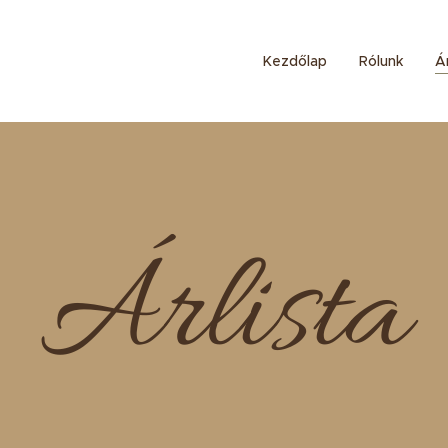
Kezdőlap
Rólunk
Ár
Árlista